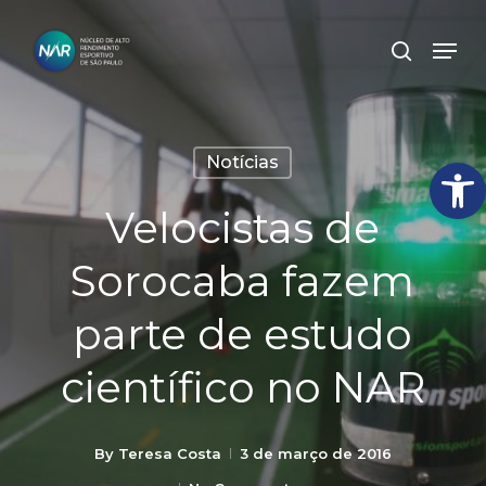
Skip
Men
search
to
Close
main
Menu
content
Abrir
Notícias
Velocistas de
Sorocaba fazem
parte de estudo
científico no NAR
By
Teresa Costa
3 de março de 2016