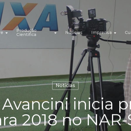
Produção
re
Noticias
Imprensa
Cu
Científica
Notícias
Avancini inicia 
ara 2018 no NAR-