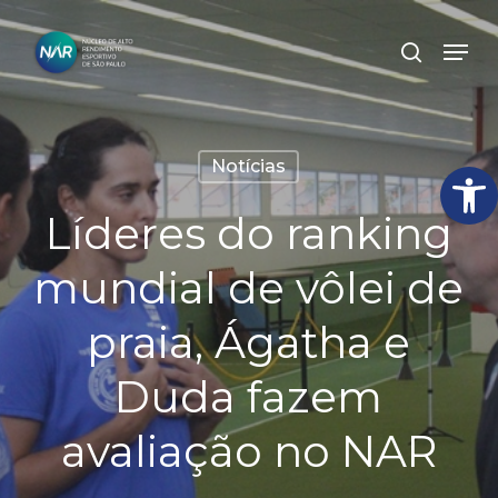
Skip
Men
search
to
Close
main
Menu
content
Abrir
Notícias
Líderes do ranking
mundial de vôlei de
praia, Ágatha e
Duda fazem
avaliação no NAR