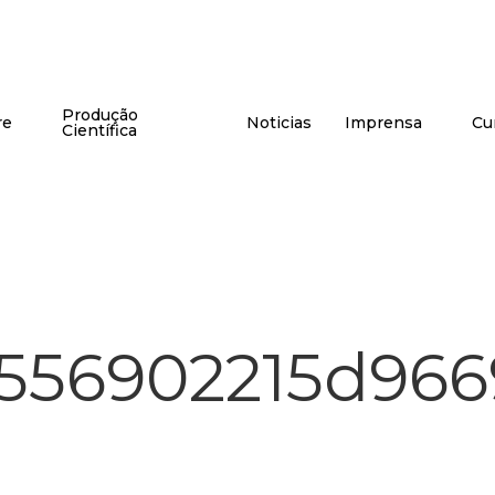
Produção
re
Noticias
Imprensa
Cu
Científica
1556902215d966