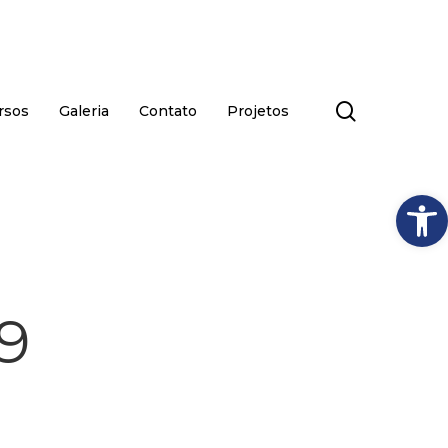
search
rsos
Galeria
Contato
Projetos
Abrir
9