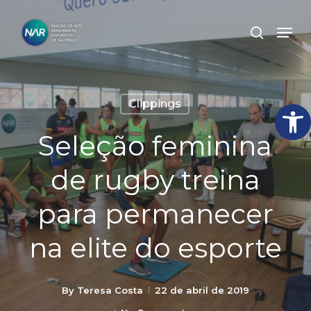
Skip
Men
search
to
Close
main
Menu
content
Abrir
Clippings
Seleção feminina
de rugby treina
para permanecer
na elite do esporte
By
Teresa Costa
22 de abril de 2019