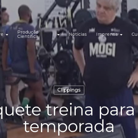
Produção
re
Noticias
Imprensa
Cu
Científica
Clippings
uete treina para
temporada