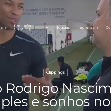
Produção
re
Noticias
Imprensa
Cu
Científica
Clippings
 Rodrigo Nascim
mples e sonhos no