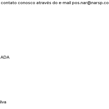
 contato conosco através do e-mail pos.nar@narsp.c
MADA
ilva