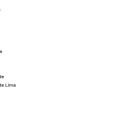
a
a
de
de Lima