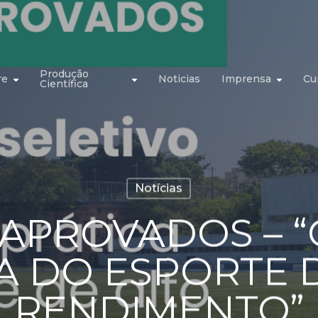
Produção
re
Noticias
Imprensa
Cu
Científica
Notícias
 APROVADOS – “
A DO ESPORTE 
RENDIMENTO”