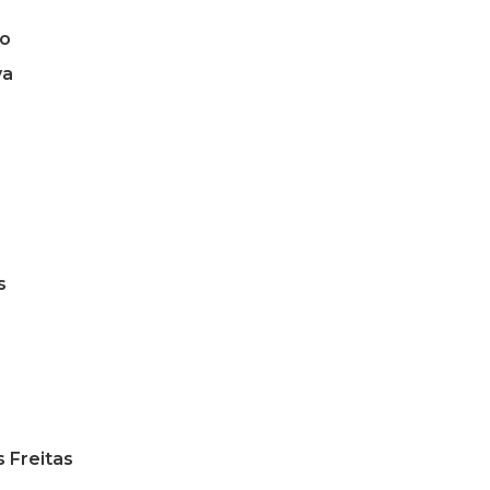
io
va
s
 Freitas