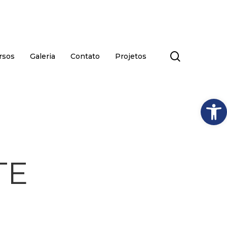
search
rsos
Galeria
Contato
Projetos
Abrir
TE