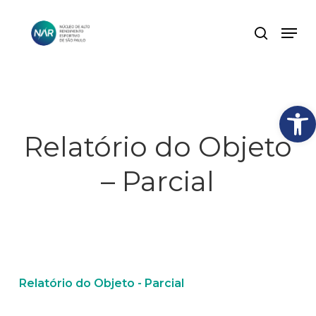
Skip
Men
search
to
Close
main
Menu
content
Abrir
Relatório do Objeto
– Parcial
Relatório do Objeto - Parcial