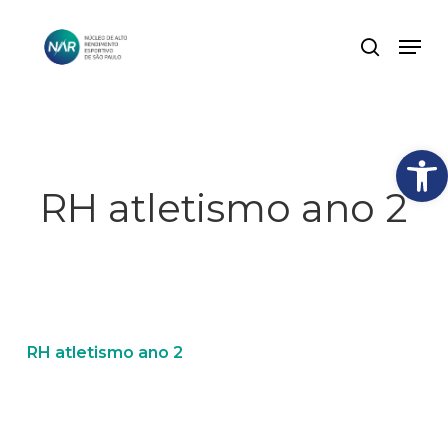
Skip
Men
search
to
Close
main
Menu
content
Abrir
RH atletismo ano 2
RH atletismo ano 2