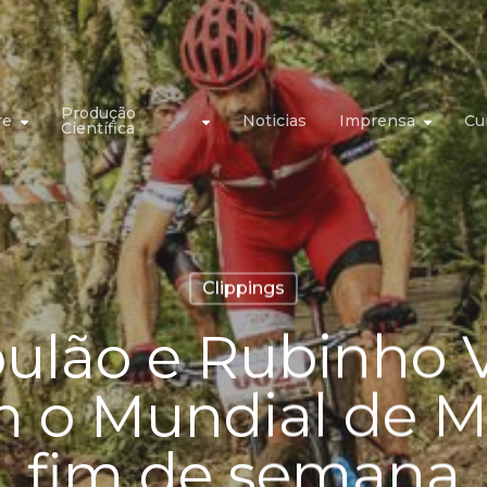
Produção
re
Noticias
Imprensa
Cu
Científica
Clippings
ulão e Rubinho 
m o Mundial de M
fim de semana