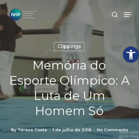
Skip
Men
search
to
Close
main
Menu
content
Abrir
Clippings
Memória do
Esporte Olímpico: A
Luta de Um
Homem Só
By
Teresa Costa
1 de julho de 2016
No Comments