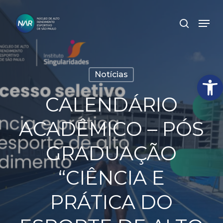
Skip
Men
search
to
Close
main
Menu
content
Abrir
Notícias
CALENDÁRIO
ACADÊMICO – PÓS
GRADUAÇÃO
“CIÊNCIA E
PRÁTICA DO